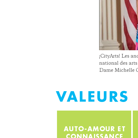
¡CityArts! Les an
national des arts
Dame Michelle 
VALEURS
AUTO-AMOUR ET
CONNAISSANCE