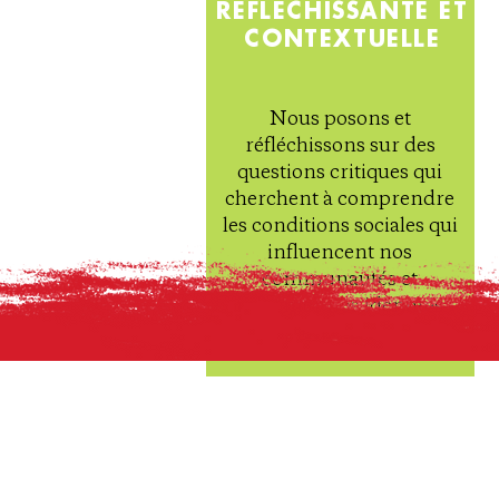
RÉFLÉCHISSANTE ET
CONTEXTUELLE
Nous posons et
réfléchissons sur des
questions critiques qui
cherchent à comprendre
les conditions sociales qui
influencent nos
communautés et
informer nos identités
uniques.
© 2019 PROVIDENCE ¡CITYARTS! POUR 
JEUNES
I
NSCRIVEZ-VOUS ICI