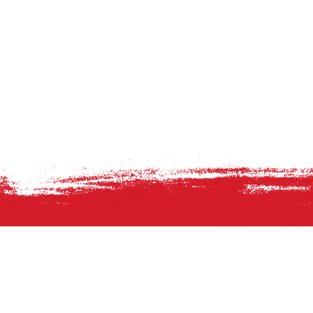
891 RUE LARGE PROVIDENCE, RI 02907
(401) 484-7353