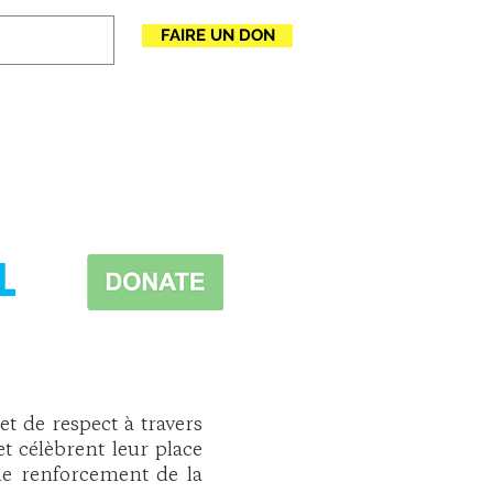
FAIRE UN DON
UÉ
More
L
et de respect à travers
t célèbrent leur place
le renforcement de la