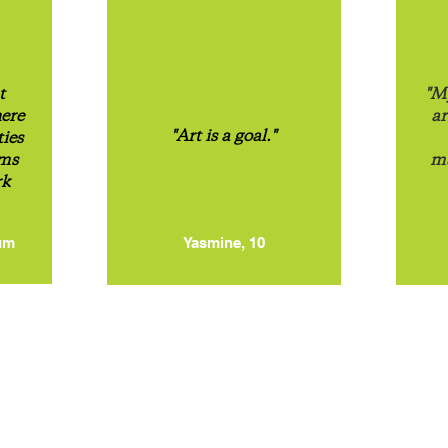
t
"My
here
ar
"Art is a goal."
ties
ums
ma
rk
um
Yasmine, 10