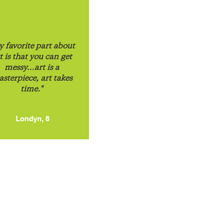
 favorite part about
t is that you can get
messy...art is a
sterpiece, art takes
time."
Londyn, 8