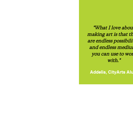
"What I love abou
making art is that t
are endless possibili
and endless medi
you can use to wo
with."
Addelis, CityArts Al